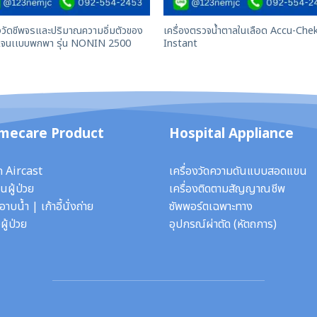
องวัดชีพจรและปริมาณความอิ่มตัวของ
เครื่องตรวจน้ำตาลในเลือด Accu-Che
เจนเเบบพกพา รุ่น NONIN 2500
Instant
mecare Product
Hospital Appliance
ก Aircast
เครื่องวัดความดันแบบสอดแขน
นผู้ป่วย
เครื่องติดตามสัญญาณชีพ
ี้อาบน้ำ
|
เก้าอี้นั่งถ่าย
ซัพพอร์ตเฉพาะทาง
ผู้ป่วย
อุปกรณ์ผ่าตัด
(หัตถการ)