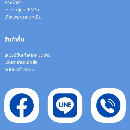
กระเป๋ายา
กระเป๋ากู้ภัย (EMS)
เตียงพยาบาลฉุกเฉิน
สินค้าอื่น
สเปรย์ฉีดเท้าจากสมุนไพร
แว่นตาอ่านหนังสือ
ลิปมันกล้วยหอม