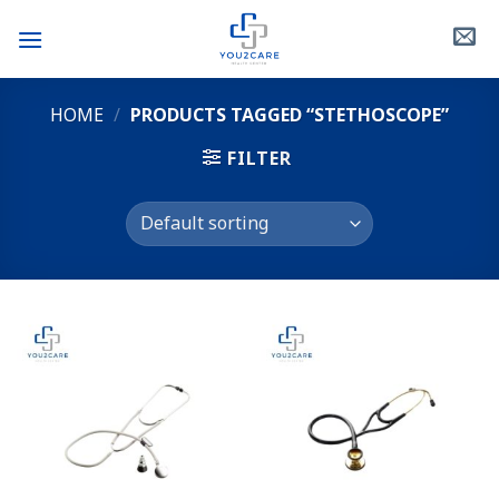
Skip
to
content
HOME
/
PRODUCTS TAGGED “STETHOSCOPE”
FILTER