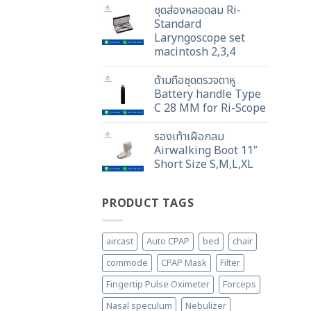
ชุดส่องหลอดลม Ri-
Standard
Laryngoscope set
macintosh 2,3,4
ด้ามถือชุดตรวจตาหู
Battery handle Type
C 28 MM for Ri-Scope
รองเท้าเฝือกลม
Airwalking Boot 11″
Short Size S,M,L,XL
PRODUCT TAGS
aircast
Auto CPAP
bed
chair
commode
CPAP Mask
Filter
Fingertip Pulse Oximeter
Forceps
Nasal speculum
Nebulizer