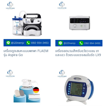
เครื่องดูดเสมหะแบบพกพา FLAEM
เครื่องลดบวมสำหรับอวัยวะแขน ขา
รุ่น Aspira Go
และเอว ด้วยระบบแรงลมบีบรัด LX9