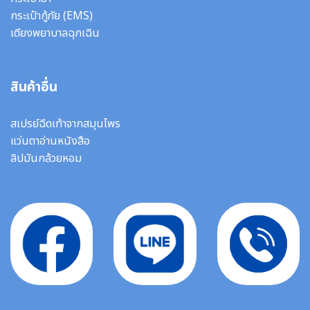
กระเป๋ากู้ภัย (EMS)
เตียงพยาบาลฉุกเฉิน
สินค้าอื่น
สเปรย์ฉีดเท้าจากสมุนไพร
แว่นตาอ่านหนังสือ
ลิปมันกล้วยหอม