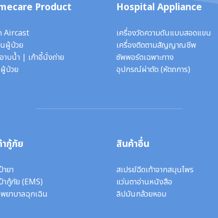
mecare Product
Hospital Appliance
ก Aircast
เครื่องวัดความดันแบบสอดแขน
นผู้ป่วย
เครื่องติดตามสัญญาณชีพ
ี้อาบน้ำ
|
เก้าอี้นั่งถ่าย
ซัพพอร์ตเฉพาะทาง
ผู้ป่วย
อุปกรณ์ผ่าตัด
(หัตถการ)
้ากู้ภัย
สินค้าอื่น
ป๋ายา
สเปรย์ฉีดเท้าจากสมุนไพร
ป๋ากู้ภัย (EMS)
แว่นตาอ่านหนังสือ
งพยาบาลฉุกเฉิน
ลิปมันกล้วยหอม