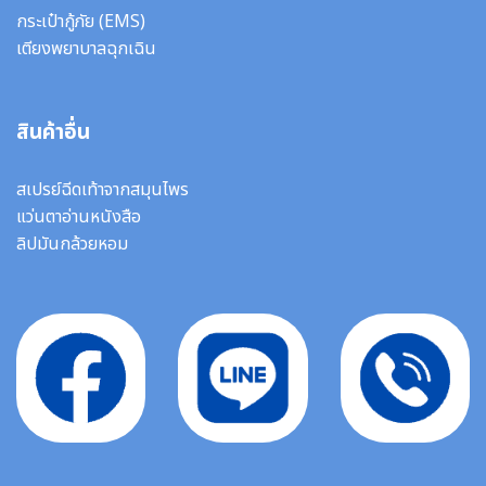
กระเป๋ากู้ภัย (EMS)
เตียงพยาบาลฉุกเฉิน
สินค้าอื่น
สเปรย์ฉีดเท้าจากสมุนไพร
แว่นตาอ่านหนังสือ
ลิปมันกล้วยหอม