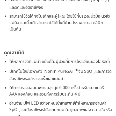
ใช้สำหรับการวัดและแสดงความอิ่มตัวของออกซิเจน (%SpO
)
2
และวัดและอัตราชีพจร
สามารถใช้วัดได้ทั้งในเด็กและผู้ใหญ่ โดยใช้ที่บริเวณนิ้วมือ นิ้วหัว
แม่มือ และนิ้วเท้า สามารถใช้ได้ทั้งที่บ้าน โรงพยาบาล คลินิก
เป็นต้น
คุณสมบัติ
ให้ผลการวัดที่แม่นำ แม้แต้ในผู้ป่วยที่มีการไหลเวียนของโลหิตต่ำ
®
มีเทคโนโลยีเฉพาะตัว Nonin PureSAT
จับ SpO
และการวัด
2
อัตราชีพจรอย่างรวดเร็วและแม่นยำ
ให้การตรวจสอบเฉพาะจุดสูงสุด 6,000 ครั้งสำหรับแบตเตอรี่
AAA สองก้อน และรวมถึงการรับประกัน 4 ปี
อ่านง่าย มีไฟ LED สว่างที่หันเข้าหาแพทย์ทำให้สามารถอ่านค่า
SpO
และอัตราชีพจรได้จากทุกมุม ในทุกสภาพแสง กลางวันหรือ
2