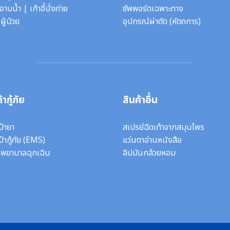
ี้อาบน้ำ
|
เก้าอี้นั่งถ่าย
ซัพพอร์ตเฉพาะทาง
ผู้ป่วย
อุปกรณ์ผ่าตัด
(หัตถการ)
้ากู้ภัย
สินค้าอื่น
ป๋ายา
สเปรย์ฉีดเท้าจากสมุนไพร
ป๋ากู้ภัย (EMS)
แว่นตาอ่านหนังสือ
งพยาบาลฉุกเฉิน
ลิปมันกล้วยหอม