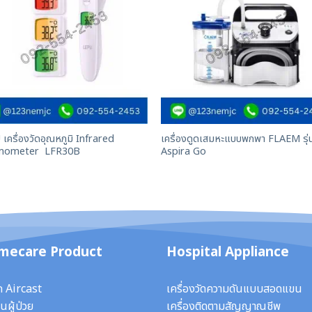
เครื่องวัดอุณหภูมิ Infrared
เครื่องดูดเสมหะแบบพกพา FLAEM รุ่
mometer LFR30B
Aspira Go
mecare Product
Hospital Appliance
ก Aircast
เครื่องวัดความดันแบบสอดแขน
นผู้ป่วย
เครื่องติดตามสัญญาณชีพ