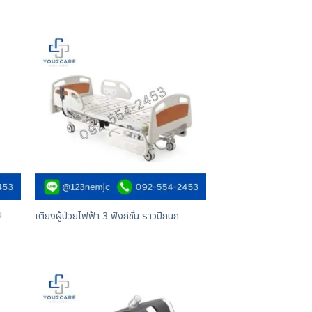
น
เตียงผู้ป่วยไฟฟ้า 3 ฟังก์ชั่น ราวปีกนก