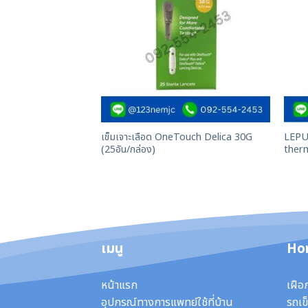
เข็มเจาะเลือด OneTouch Delica 30G
LEPU 
(25อัน/กล่อง)
ther
เมนู
Ho
หน้าแรก
เฝือ
อุปกรณ์ทางการแพทย์ใช้ที่บ้าน
รถเข็