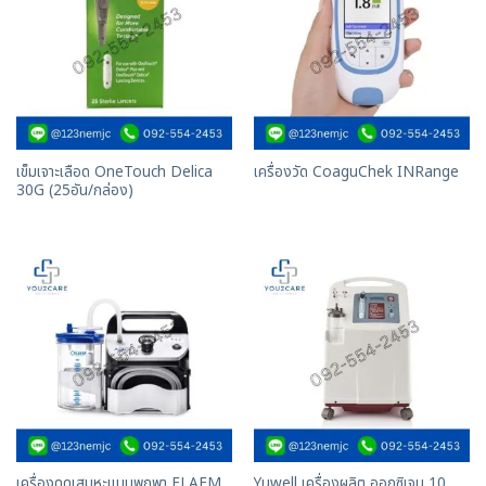
เข็มเจาะเลือด OneTouch Delica
เครื่องวัด CoaguChek INRange
30G (25อัน/กล่อง)
เครื่องดูดเสมหะแบบพกพา FLAEM
Yuwell เครื่องผลิต ออกซิเจน 10