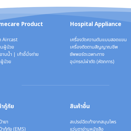
mecare Product
Hospital Appliance
ก Aircast
เครื่องวัดความดันแบบสอดแขน
นผู้ป่วย
เครื่องติดตามสัญญาณชีพ
ี้อาบน้ำ
|
เก้าอี้นั่งถ่าย
ซัพพอร์ตเฉพาะทาง
ผู้ป่วย
อุปกรณ์ผ่าตัด
(หัตถการ)
้ากู้ภัย
สินค้าอื่น
ป๋ายา
สเปรย์ฉีดเท้าจากสมุนไพร
ป๋ากู้ภัย (EMS)
แว่นตาอ่านหนังสือ