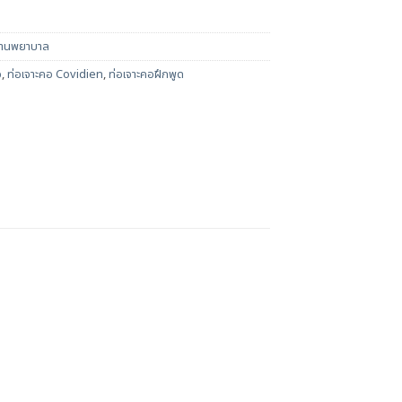
ถานพยาบาล
อ
,
ท่อเจาะคอ Covidien
,
ท่อเจาะคอฝึกพูด