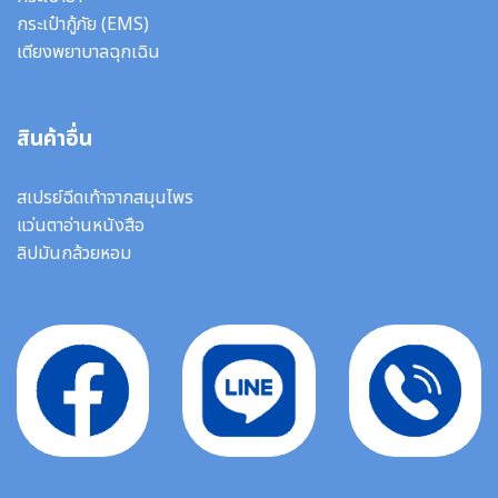
กระเป๋ากู้ภัย (EMS)
เตียงพยาบาลฉุกเฉิน
สินค้าอื่น
สเปรย์ฉีดเท้าจากสมุนไพร
แว่นตาอ่านหนังสือ
ลิปมันกล้วยหอม