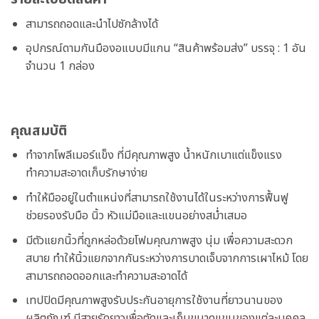
สามารถถอดและนำไปซักล้างได้
อุปกรณ์ดามกันมืองอแบบมีแกน “สินค้าพร้อมส่ง” บรรจุ : 1 อัน
จำนวน 1 กล่อง
คุณสมบัติ
ทำจากโพลีเมอร์แข็ง ที่มีคุณภาพสูง น้ำหนักเบาแต่แข็งแรง
ทำความสะอาดเก็บรักษาง่าย
ทำให้มืออยู่ในตำแหน่งที่สามารถใช้งานได้ในระหว่างการฟื้นฟู
ช่วยรองรับมือ นิ้ว หัวแม่มือและแขนอย่างสม่ำเสมอ
มีตัวแยกนิ้วที่ถูกหล่อด้วยโฟมคุณภาพสูง นุ่ม เพื่อความสะดวก
สบาย ทำให้นิ้วแยกจากกันระหว่างการบาดเจ็บจากการเผาไหม้ โดย
สามารถถอดออกและทำความสะอาดได้
เทปปิดมีคุณภาพสูงรับประกันอายุการใช้งานที่ยาวนานของ
ผลิตภัณฑ์ มีสายรัดยาวเพื่อตัดและเก็บขนาดแขนของแต่ละบุคคล