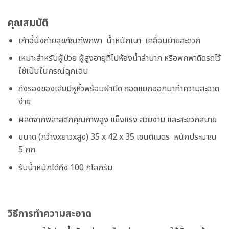
คุณสมบัติ
เก้าอี้นั่งถ่ายสุขภัณฑ์พกพา น้ำหนักเบา เคลื่อนย้ายสะดวก
เหมาะสำหรับผู้ป่วย ผู้สูงอายุที่ไปห้องน้ำลำบาก หรือพกพาติดรถไว้
ใช้เป็นในกรณีฉุกเฉิน
ถังรองของเสียมีหูหิ้วพร้อมฝาปิด ถอดแยกออกมาทำความสะอาด
ง่าย
ผลิตจากพลาสติกคุณภาพสูง แข็งแรง สวยงาม และสะดวกสบาย
ขนาด (กว้างxยาวxสูง) 35 x 42 x 35 เซนติเมตร หนักประมาณ
5 กก.
รับน้ำหนักได้ถึง 100 กิโลกรัม
วิธีการทำความสะอาด