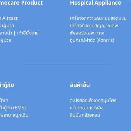
mecare Product
Hospital Appliance
ก Aircast
เครื่องวัดความดันแบบสอดแขน
นผู้ป่วย
เครื่องติดตามสัญญาณชีพ
ี้อาบน้ำ
|
เก้าอี้นั่งถ่าย
ซัพพอร์ตเฉพาะทาง
ผู้ป่วย
อุปกรณ์ผ่าตัด
(หัตถการ)
้ากู้ภัย
สินค้าอื่น
ป๋ายา
สเปรย์ฉีดเท้าจากสมุนไพร
ป๋ากู้ภัย (EMS)
แว่นตาอ่านหนังสือ
งพยาบาลฉุกเฉิน
ลิปมันกล้วยหอม