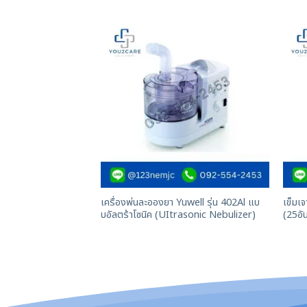
เครื่องพ่นละอองยา Yuwell รุ่น 402Al แบ
เข็มเ
บอัลตร้าโซนิค (UItrasonic Nebulizer)
(25อั