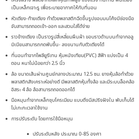
โครงสร้าง ผลิตจากเหล็กคุณภาพสูง แข็งแรง ทนทาน พื้นเตียง
เป็นเหล็กเจาะรู เพื่อระบายอากาศให้กับที่นอน
หัวเตียง-ท้ายเตียง ทำด้วยพลาสติกฉีดขึ้นรูปขอบมนโค้งมีช่องมือ
จับสามารถถอดเข้า-ออก และสวมใส่ได้ง่าย
ราวข้างเตียง เป็นราวรูปสี่เหลี่ยมผืนผ้า ขอบราวด้านบนทำจากอลู
มิเนียมสามารถกดพับขึ้น- ลงขนานกับตัวเตียงได้
ที่นอนทำจากโพลียูรีเทน หุ้มหนังเทียม(PVC) สีฟ้า แบ่งเป็น 4
ตอน หนาไม่น้อยกว่า 2.5 นิ้ว
ล้อ ขนาดเส้นผ่านศูนย์กลางประมาณ 12.5 ซม. ยางหุ้มล้อทำด้วย
พลาสติกสังเคราะห์อย่างดี มีพลาสติกหุ้มทั้งล้อ และมีระบบล็อคล้อ
อิสระ 4 ล้อ ล้อสามารถถอดออกได้
มือหมุนทำจากเหล็กชุบโครเมียม แบบดึงมีสปริงฝังใน พับเก็บได้
ไม่เกะกะเวลาใช้งาน
การปรับระดับ โดยการใช้มือหมุน
ปรับระดับหลัง ประมาณ 0-85 องศา