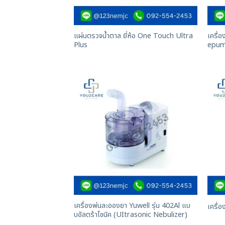
แผ่นตรวจน้ำตาล ยี่ห้อ One Touch Ultra
เครื่
Plus
epu
เครื่องพ่นละอองยา Yuwell รุ่น 402Al แบ
เครื่
บอัลตร้าโซนิค (UItrasonic Nebulizer)