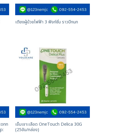
t
เตียงผู้ป่วยไฟฟ้า 3 ฟังก์ชั่น ราวปีกนก
aconn
เข็มเจาะเลือด OneTouch Delica 30G
p:
(25อัน/กล่อง)