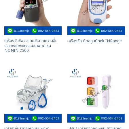
เครื่องวัดชีพจรและปริมาณความอิ่ม
เครื่องวัด CoaguChek INRange
ตัวของออกซิเจนเเบบพกพา รุ่น
NONIN 2500
เครื่องพ่นละอองยาแบบพกพา
LEPU เครื่องวัดอุณหภูมิ Infrared