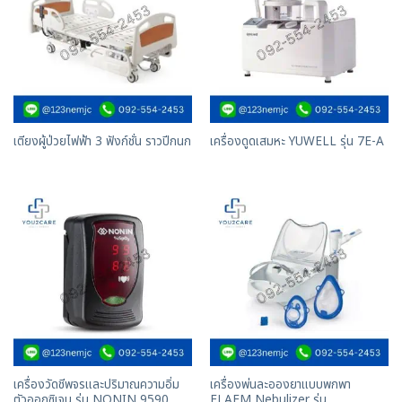
เตียงผู้ป่วยไฟฟ้า 3 ฟังก์ชั่น ราวปีกนก
เครื่องดูดเสมหะ YUWELL รุ่น 7E-A
เครื่องวัดชีพจรและปริมาณความอิ่ม
เครื่องพ่นละอองยาแบบพกพา
ตัวออกซิเจน รุ่น NONIN 9590
FLAEM Nebulizer รุ่น