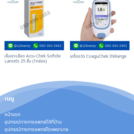
เข็มเจาะเลือด Accu-Chek Softclix
เครื่องวัด CoaguChek INRange
Lancets 25 ชิ้น (1กล่อง)
เมนู
หน้าแรก
อุปกรณ์ทางการแพทย์ใช้ที่บ้าน
อุปกรณ์ทางการแพทย์โรงพยาบาล