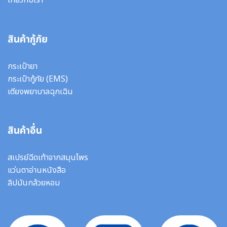
สินค้ากู้ภัย
กระเป๋ายา
กระเป๋ากู้ภัย (EMS)
เตียงพยาบาลฉุกเฉิน
สินค้าอื่น
สเปรย์ฉีดเท้าจากสมุนไพร
แว่นตาอ่านหนังสือ
ลิปมันกล้วยหอม