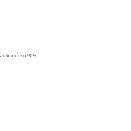
อกซิเจนตํ่ากว่า 90%