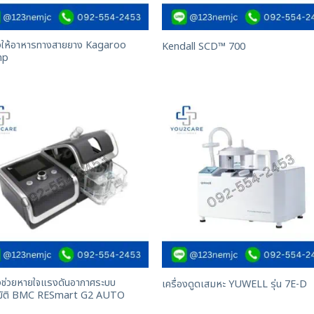
องให้อาหารทางสายยาง Kagaroo
Kendall SCD™ 700
mp
องช่วยหายใจแรงดันอากาศระบบ
เครื่องดูดเสมหะ YUWELL รุ่น 7E-D
นมัติ BMC RESmart G2 AUTO
P