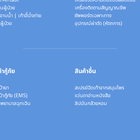
ก Aircast
เครื่องวัดความดันแบบสอดแขน
นผู้ป่วย
เครื่องติดตามสัญญาณชีพ
ี้อาบน้ำ
|
เก้าอี้นั่งถ่าย
ซัพพอร์ตเฉพาะทาง
ผู้ป่วย
อุปกรณ์ผ่าตัด
(หัตถการ)
้ากู้ภัย
สินค้าอื่น
ป๋ายา
สเปรย์ฉีดเท้าจากสมุนไพร
ป๋ากู้ภัย (EMS)
แว่นตาอ่านหนังสือ
งพยาบาลฉุกเฉิน
ลิปมันกล้วยหอม