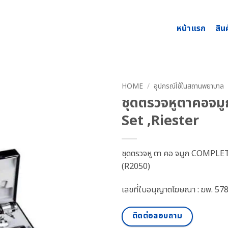
หน้าแรก
สิน
HOME
/
อุปกรณ์ใช้ในสถานพยาบาล
ชุดตรวจหูตาคอจ
Set ,Riester
ชุดตรวจหู ตา คอ จมูก COMP
(R2050)
เลขที่ใบอนุญาตโฆษณา : ฆพ. 57
ติดต่อสอบถาม