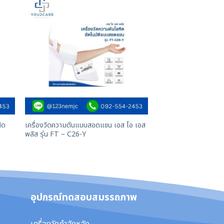
ิด
เครื่องวัดความดันแบบสอดแขน เอส โอ เอส
พลัส รุ่น FT – C26-Y
อุปกรณ์ทดสอบสมรรถภาพ