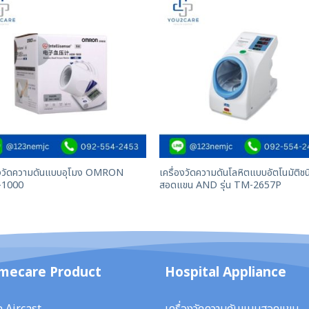
องวัดความดันแบบอุโมง OMRON
เครื่องวัดความดันโลหิตแบบอัตโนมัติชน
1000
สอดแขน AND รุ่น TM-2657P
mecare Product
Hospital Appliance