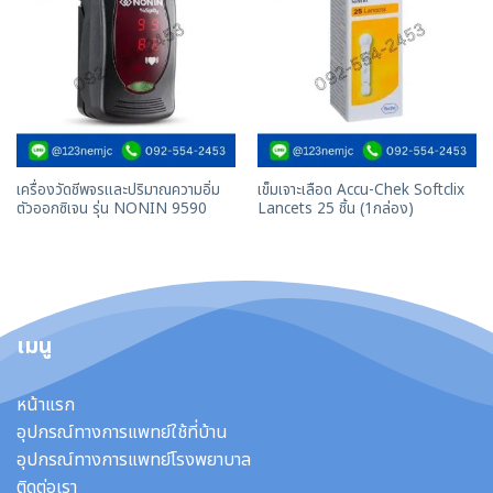
เครื่องวัดชีพจรและปริมาณความอิ่ม
เข็มเจาะเลือด Accu-Chek Softclix
ตัวออกซิเจน รุ่น NONIN 9590
Lancets 25 ชิ้น (1กล่อง)
เมนู
หน้าแรก
อุปกรณ์ทางการแพทย์ใช้ที่บ้าน
อุปกรณ์ทางการแพทย์โรงพยาบาล
ติดต่อเรา