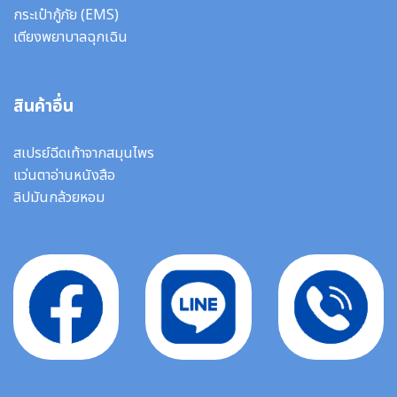
กระเป๋ากู้ภัย (EMS)
เตียงพยาบาลฉุกเฉิน
สินค้าอื่น
สเปรย์ฉีดเท้าจากสมุนไพร
แว่นตาอ่านหนังสือ
ลิปมันกล้วยหอม