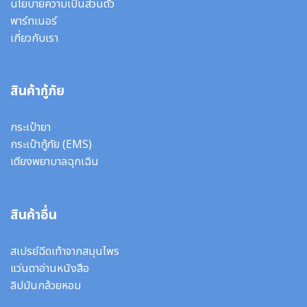
นโยบายความเป็นส่วนตัว
พาร์ทเนอร์
เกี่ยวกับเรา
สินค้ากู้ภัย
กระเป๋ายา
กระเป๋ากู้ภัย (EMS)
เตียงพยาบาลฉุกเฉิน
สินค้าอื่น
สเปรย์ฉีดเท้าจากสมุนไพร
แว่นตาอ่านหนังสือ
ลิปมันกล้วยหอม