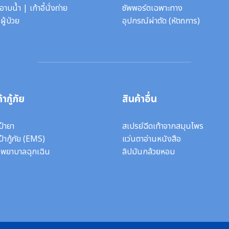
ี้อาบน้ำ
|
เก้าอี้นั่งถ่าย
ซัพพอร์ตเฉพาะทาง
ผู้ป่วย
อุปกรณ์ผ่าตัด
(หัตถการ)
้ากู้ภัย
สินค้าอื่น
ป๋ายา
สเปรย์ฉีดเท้าจากสมุนไพร
ป๋ากู้ภัย (EMS)
แว่นตาอ่านหนังสือ
งพยาบาลฉุกเฉิน
ลิปมันกล้วยหอม