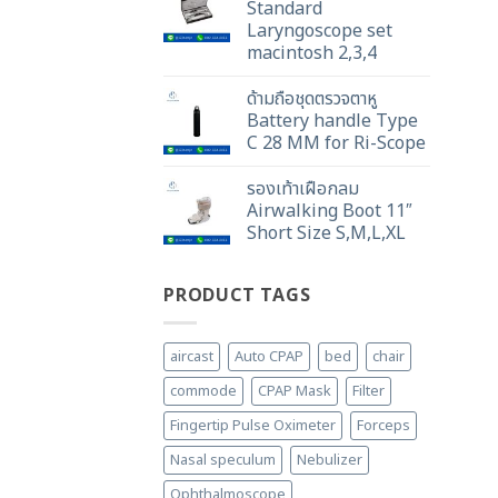
Standard
Laryngoscope set
macintosh 2,3,4
ด้ามถือชุดตรวจตาหู
Battery handle Type
C 28 MM for Ri-Scope
รองเท้าเฝือกลม
Airwalking Boot 11″
Short Size S,M,L,XL
PRODUCT TAGS
aircast
Auto CPAP
bed
chair
commode
CPAP Mask
Filter
Fingertip Pulse Oximeter
Forceps
Nasal speculum
Nebulizer
Ophthalmoscope