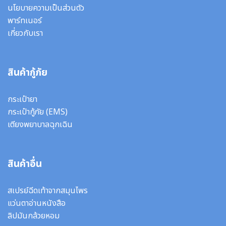
นโยบายความเป็นส่วนตัว
พาร์ทเนอร์
เกี่ยวกับเรา
สินค้ากู้ภัย
กระเป๋ายา
กระเป๋ากู้ภัย (EMS)
เตียงพยาบาลฉุกเฉิน
สินค้าอื่น
สเปรย์ฉีดเท้าจากสมุนไพร
แว่นตาอ่านหนังสือ
ลิปมันกล้วยหอม