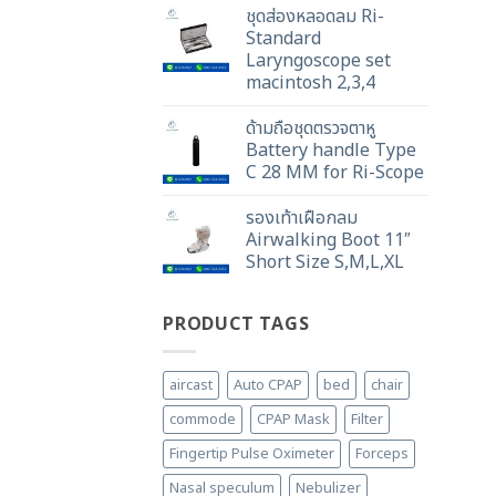
ชุดส่องหลอดลม Ri-
Standard
Laryngoscope set
macintosh 2,3,4
ด้ามถือชุดตรวจตาหู
Battery handle Type
C 28 MM for Ri-Scope
รองเท้าเฝือกลม
Airwalking Boot 11″
Short Size S,M,L,XL
PRODUCT TAGS
aircast
Auto CPAP
bed
chair
commode
CPAP Mask
Filter
Fingertip Pulse Oximeter
Forceps
Nasal speculum
Nebulizer