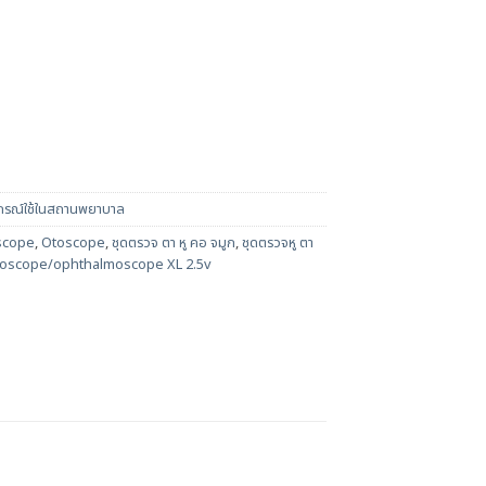
กรณ์ใช้ในสถานพยาบาล
scope
,
Otoscope
,
ชุดตรวจ ตา หู คอ จมูก
,
ชุดตรวจหู ตา
 otoscope/ophthalmoscope XL 2.5v