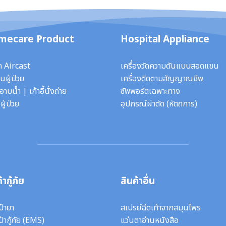
mecare Product
Hospital Appliance
ก Aircast
เครื่องวัดความดันแบบสอดแขน
นผู้ป่วย
เครื่องติดตามสัญญาณชีพ
ี้อาบน้ำ
|
เก้าอี้นั่งถ่าย
ซัพพอร์ตเฉพาะทาง
ผู้ป่วย
อุปกรณ์ผ่าตัด
(หัตถการ)
้ากู้ภัย
สินค้าอื่น
ป๋ายา
สเปรย์ฉีดเท้าจากสมุนไพร
ป๋ากู้ภัย (EMS)
แว่นตาอ่านหนังสือ