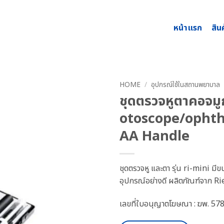
หน้าแรก
สิน
HOME
/
อุปกรณ์ใช้ในสถานพยาบาล
ชุดตรวจหูตาคอจมู
otoscope/ophth
AA Handle
ชุดตรวจหู และตา รุ่น ri-mini ม
อุปกรณ์อย่างดี ผลิตภัณฑ์จาก R
เลขที่ใบอนุญาตโฆษณา : ฆพ. 57