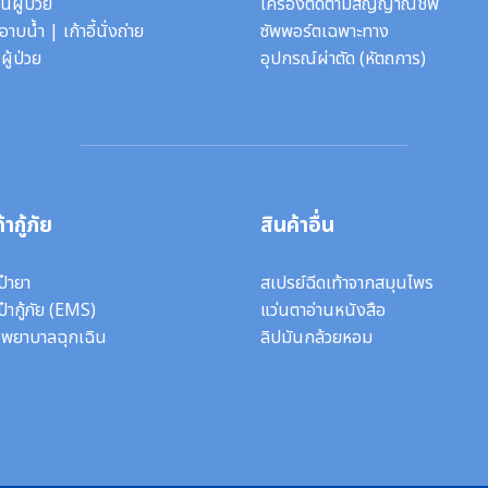
นผู้ป่วย
เครื่องติดตามสัญญาณชีพ
ี้อาบน้ำ
|
เก้าอี้นั่งถ่าย
ซัพพอร์ตเฉพาะทาง
ผู้ป่วย
อุปกรณ์ผ่าตัด
(หัตถการ)
้ากู้ภัย
สินค้าอื่น
ป๋ายา
สเปรย์ฉีดเท้าจากสมุนไพร
ป๋ากู้ภัย (EMS)
แว่นตาอ่านหนังสือ
งพยาบาลฉุกเฉิน
ลิปมันกล้วยหอม